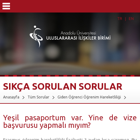
TR
EN
SIKÇA SORULAN SORULAR
Anasayfa
Tüm Sorular
Giden Öğrenci Öğrenim Hareketliliği
Yeşil pasaportum var. Yine de vize başvurusu yapmalı mıyım?
Yeşil pasaportum var. Yine de vize
başvurusu yapmalı mıyım?
Erasmus öğrenim hareketliliği faaliyeti 3 aydan kısa süremez. Bu