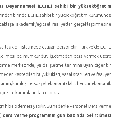
us Beyannamesi (ECHE) sahibi bir yükseköğretim
erinden birinde ECHE sahibi bir yükseköğretim kurumunda
taklaşa akademik/eğitsel faaliyetler gerçekleştirmesine
erleşik bir işletmede çalışan personelin Türkiye’de ECHE
 edilmesi de mümkündür. İşletmeden ders vermek üzere
ştırma merkezinde, ya da işletme tanımına uyan diğer bir
meden kastedilen büyüklükleri, yasal statüleri ve faaliyet
 kurum/kuruluş ile sosyal ekonomi dâhil her tür ekonomik
eköğretim kurumlarından olamaz.
r için hibe ödemesi yapılır. Bu nedenle Personel Ders Verme
t)
ders verme programının gün bazında belirtilmesi