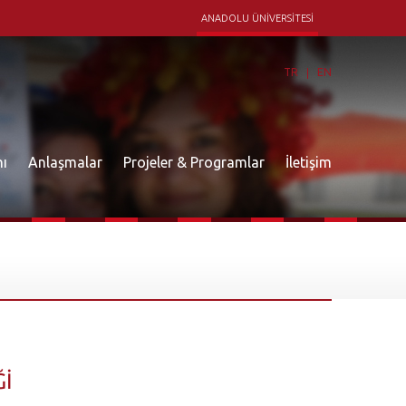
ANADOLU ÜNİVERSİTESİ
TR
EN
nı
Anlaşmalar
Projeler & Programlar
İletişim
Ğİ