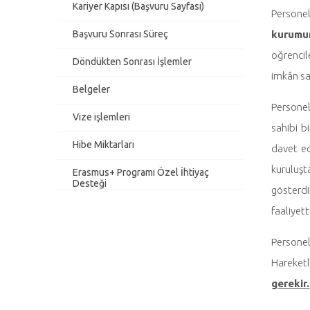
Kariyer Kapısı (Başvuru Sayfası)
Personel
Başvuru Sonrası Süreç
kurumun
öğrencil
Döndükten Sonrası İşlemler
imkân sa
Belgeler
Personel
Vize işlemleri
sahibi 
Hibe Miktarları
davet ed
kuruluşt
Erasmus+ Programı Özel İhtiyaç
Desteği
gösterdi
faaliyet
Personel
Hareketl
gerekir.