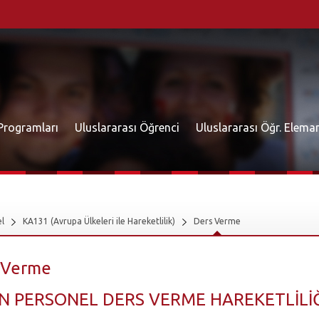
 Programları
Uluslararası Öğrenci
Uluslararası Öğr. Elema
l
KA131 (Avrupa Ülkeleri ile Hareketlilik)
Ders Verme
 Verme
N PERSONEL DERS VERME HAREKETLİLİ