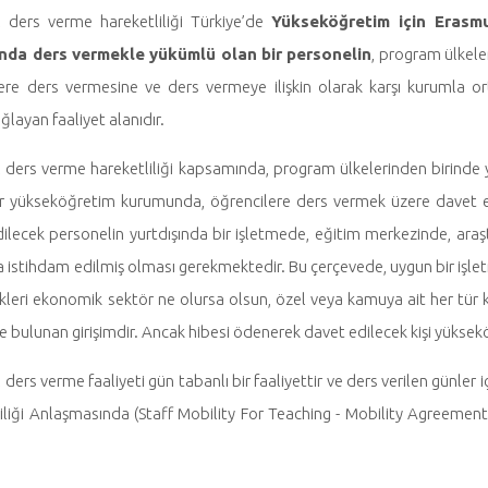
 ders verme hareketliliği Türkiye’de
Yükseköğretim için Erasm
da ders vermekle yükümlü olan bir personelin
, program ülkel
ere ders vermesine ve ders vermeye ilişkin olarak karşı kurumla or
ğlayan faaliyet alanıdır.
 ders verme hareketliliği kapsamında, program ülkelerinden birinde y
bir yükseköğretim kurumunda, öğrencilere ders vermek üzere davet
ilecek personelin yurtdışında bir işletmede, eğitim merkezinde, ara
a istihdam edilmiş olması gerekmektedir. Bu çerçevede, uygun bir işlet
kleri ekonomik sektör ne olursa olsun, özel veya kamuya ait her tür
te bulunan girişimdir. Ancak hibesi ödenerek davet edilecek kişi yüks
 ders verme faaliyeti gün tabanlı bir faaliyettir ve ders verilen günle
iliği Anlaşmasında (Staff Mobility For Teaching - Mobility Agreemen