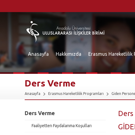
Anasayfa
Hakkımızda
Erasmus Hareketlilik
Ders Verme
Anasayfa
Erasmus Hareketlilik Programları
Giden Persone
Ders
Ders Verme
GİDE
Faaliyetten Faydalanma Koşulları